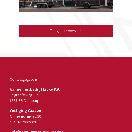
Terug naar overzicht
Contactgegevens
Aannemersbedrijf Lipke B.V.
Leigraafseweg 31b
6983 BR Doesburg
Vestiging Vaassen:
Griftsemolenweg 30
8171 NS Vaassen
Telefoonnummer
:
088-2542600