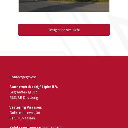
Terug naar overzicht
Contactgegevens
Aannemersbedrijf Lipke B.V.
Leigraafseweg 31b
6983 BR Doesburg
Vestiging Vaassen:
Griftsemolenweg 30
8171 NS Vaassen
Telefoonnummer
:
088-2542600